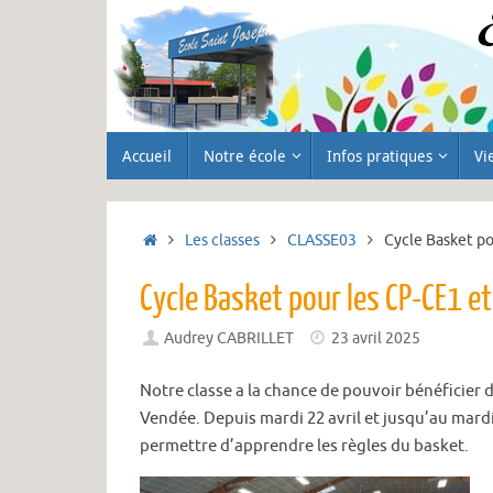
Passer
au
contenu
Passer
Accueil
Notre école
Infos pratiques
Vi
au
contenu
Accueil
Les classes
CLASSE03
Cycle Basket po
Cycle Basket pour les CP-CE1 e
Audrey CABRILLET
23 avril 2025
Notre classe a la chance de pouvoir bénéficier d
Vendée. Depuis mardi 22 avril et jusqu’au mardi
permettre d’apprendre les règles du basket.