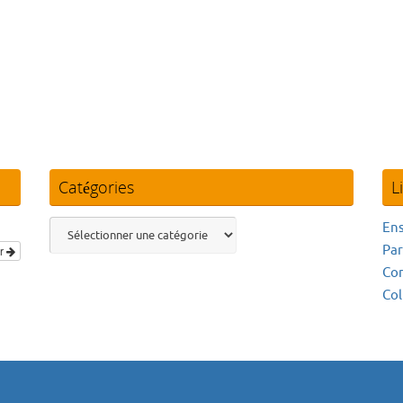
Catégories
L
Catégories
En
Par
er
Co
Col