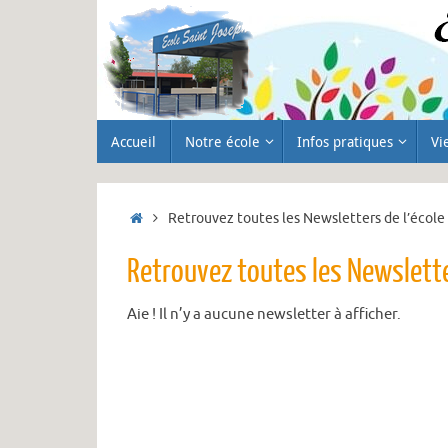
Passer
au
contenu
Passer
Accueil
Notre école
Infos pratiques
Vi
au
contenu
Accueil
Retrouvez toutes les Newsletters de l’école 
Retrouvez toutes les Newsletter
Aie ! Il n’y a aucune newsletter à afficher.