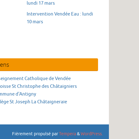
lundi 17 mars
Intervention Vendée Eau : lundi
10 mars
iens
seignement Catholique de Vendée
oisse St Christophe des Châtaigniers
mmune d'Antigny
lège St Joseph La Châtaigneraie
Fièrement propulsé par
Tempera
&
WordPress.