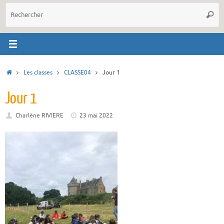
R
Reche
p
:
Accueil
Les classes
CLASSE04
Jour 1
Jour 1
Charlène RIVIERE
23 mai 2022