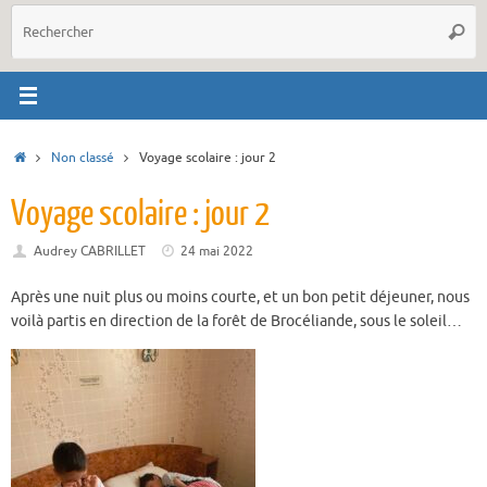
R
Reche
p
:
Accueil
Non classé
Voyage scolaire : jour 2
Voyage scolaire : jour 2
Audrey CABRILLET
24 mai 2022
Après une nuit plus ou moins courte, et un bon petit déjeuner, nous
voilà partis en direction de la forêt de Brocéliande, sous le soleil…